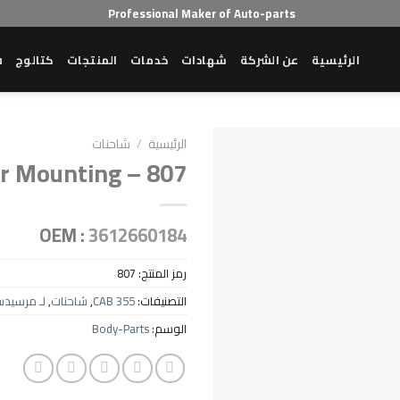
Professional Maker of Auto-parts
الرئيسية
عن الشركة
شهادات
خدمات
المنتجات
كتالوج
ش
الرئيسية
/
شاحنات
r Mounting – 807
OEM :
3612660184
رمز المنتج:
807
التصنيفات:
CAB 355
,
شاحنات
,
لـ مرسيد
الوسم:
Body-Parts