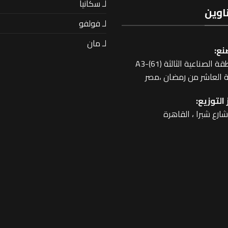
لـ سكانيا
اوين
لـ فولفو
لـ مان
نع:
 الصناعية الثالثة A3-(61)
 العاشر من رمضان ،مصر
التوزيع: