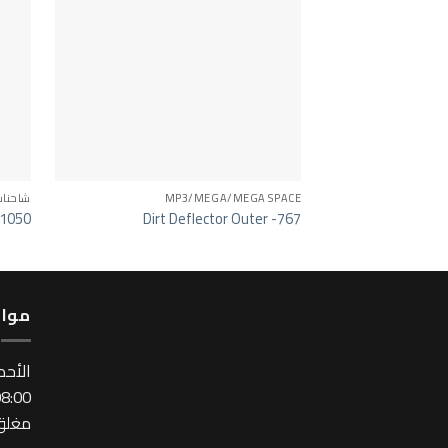
MP3/MEGA/MEGA SPACE
شاحنا
 1050
Dirt Deflector Outer -767
مواع
اﻷحد
:00 ~ 17:00
مغلق 