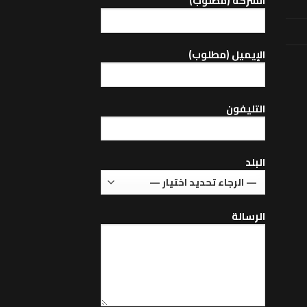
الشركة (مطلوب)
اﻹيميل (مطلوب)
التليفون
البلد
الرسالة