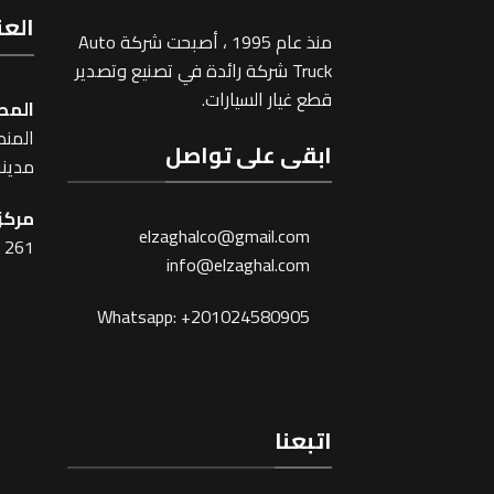
العن
منذ عام 1995 ، أصبحت شركة Auto
Truck شركة رائدة في تصنيع وتصدير
قطع غيار السيارات.
المص
المنطقة
ابقى على تواصل
مدينة
مركز 
elzaghalco@gmail.com
261 شارع شبرا ، القاهرة
info@elzaghal.com
Whatsapp: +201024580905
اتبعنا