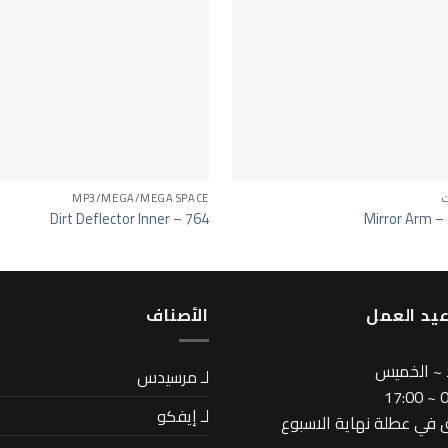
ت
MP3/MEGA/MEGA SPACE
Dirt Deflector Inner – 764
Mirror Arm –
يد العمل
اﻷصناف
 ~ الخميس
لـ مرسيدس
08
لـ إيفكو
في عطلة نهاية الاسبوع