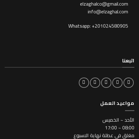
elzaghalco@gma
info@elzagh
Whatsapp: +201024
لعمل
خميس
طلة نهاية الاسبوع