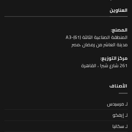
عية الثالثة A3-(61)
اشر من رمضان ،مصر
زيع: