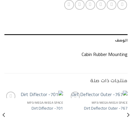
Cabin Rubber
ات صلة
MP3/MEGA/MEGA SPACE
MP3/MEGA/
Dirt Diflector -701
Dirt Deflector
Add to wishlist
Add to wishlist