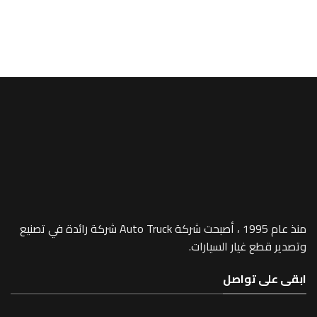
A/MEGA SPACE
 (CHROMED) –
1098
منذ عام 1995 ، أصبحت شركة Auto Truck شركة رائدة في تصنيع
 غيار السيارات.
 تواصل