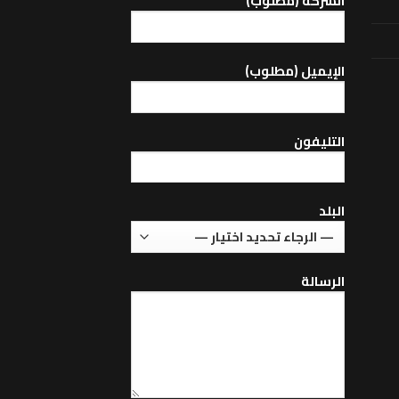
الشركة (مطلوب)
اﻹيميل (مطلوب)
التليفون
البلد
الرسالة