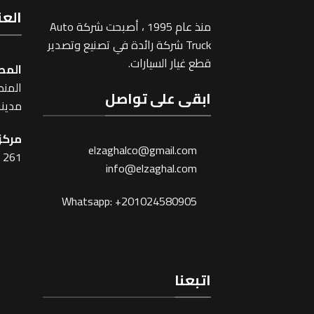
العن
منذ عام 1995 ، أصبحت شركة Auto
Truck شركة رائدة في تصنيع وتصدير
قطع غيار السيارات.
المص
المنطقة
ابقى على تواصل
مدينة
مركز 
elzaghalco@gmail.com
261 شارع شبرا ، القاهرة
info@elzaghal.com
Whatsapp: +201024580905
اتبعنا