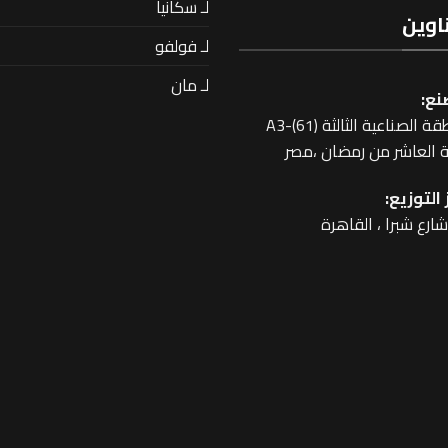
لـ سكانيا
اوين
لـ فولفو
لـ مان
نع:
 الصناعية الثالثة A3-(61)
 العاشر من رمضان ،مصر
التوزيع: