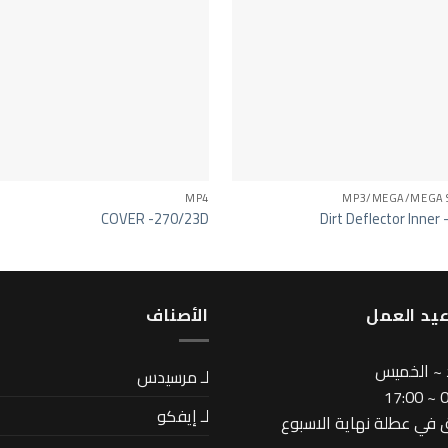
MP4
MP3/MEGA/MEGA 
COVER -270/23D
Dirt Deflector Inner
يد العمل
اﻷصناف
 ~ الخميس
لـ مرسيدس
08
لـ إيفكو
في عطلة نهاية الاسبوع