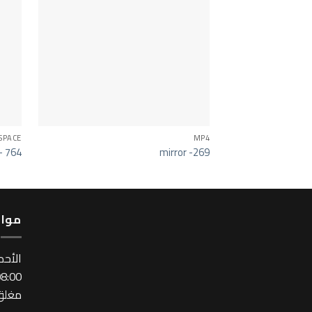
SPACE
MP4
 – 764
mirror -269
مواع
اﻷحد
:00 ~ 17:00
مغلق 