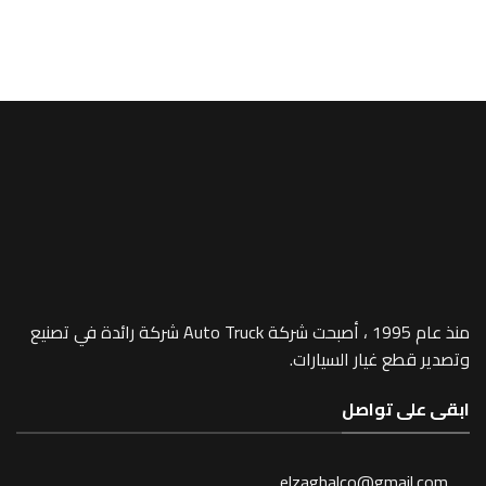
شاحنات
r Arm – 1050
منذ عام 1995 ، أصبحت شركة Auto Truck شركة رائدة في تصنيع
 غيار السيارات.
 تواصل
elzaghalco@gma