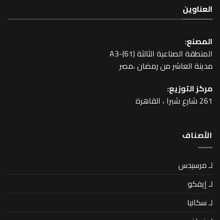
عية الثالثة A3-(61)
اشر من رمضان ،مصر
زيع: