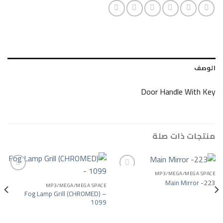
Door Handle
ات صلة
MP3/MEGA/
Main 
MP3/MEGA/MEGA SPACE
Add to wishlist
Add to wishlist
Fog Lamp Grill (CHROMED) –
1099