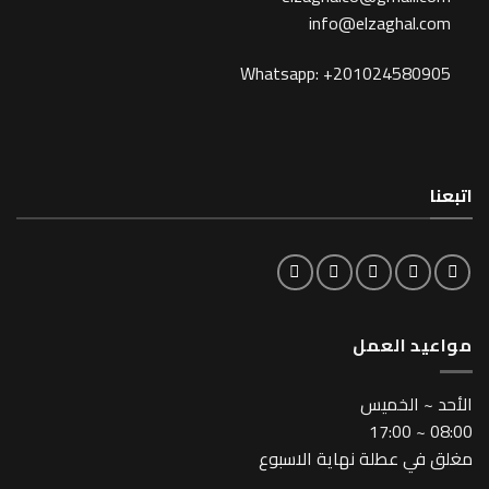
info@elzagh
Whatsapp: +201024
لعمل
خميس
طلة نهاية الاسبوع