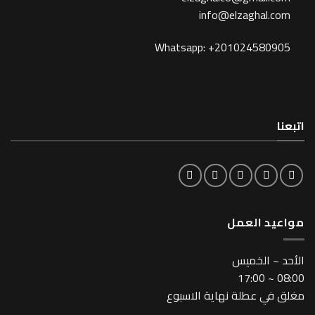
info@elzagh
Whatsapp: +201024
لعمل
خميس
طلة نهاية الاسبوع