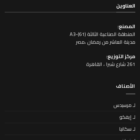
عية الثالثة A3-(61)
اشر من رمضان ،مصر
زيع: