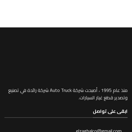
A/MEGA SPACE
r Inner – 764
منذ عام 1995 ، أصبحت شركة Auto Truck شركة رائدة في تصنيع
 غيار السيارات.
 تواصل
elzaghalco@gma