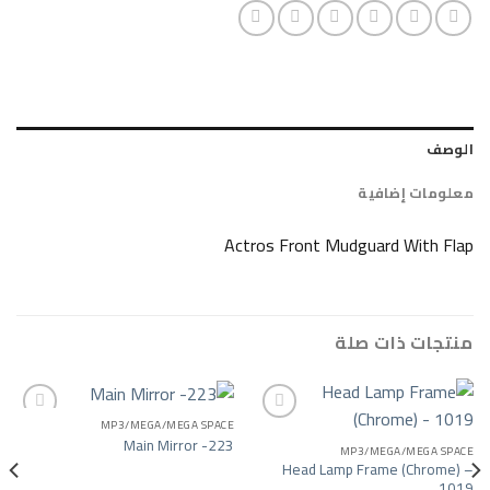
ضافية
Actros Front Mudguard 
ات صلة
MP3/MEGA/MEGA SPACE
Main Mirror -223
MP3/MEGA/
Add to wishlist
Add to wishlist
Head Lamp Frame 