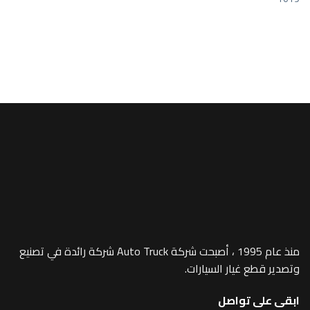
MP4
ER -270/23D
منذ عام 1995 ، أصبحت شركة Auto Truck شركة رائدة في تصنيع
 غيار السيارات.
 تواصل