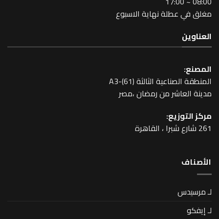
طلة نهاية الاسبوع
عية الثالثة A3-(61)
اشر من رمضان ،مصر
زيع: