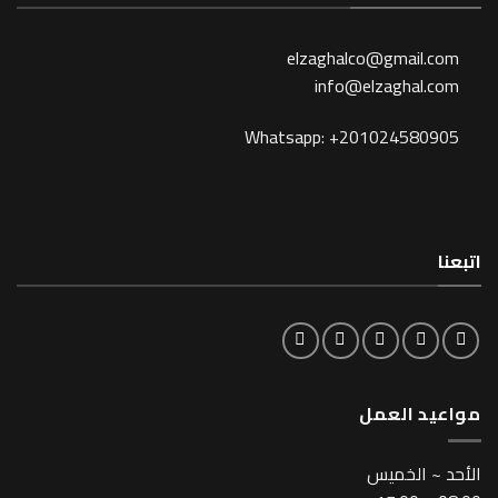
elzaghalco@gma
info@elzagh
Whatsapp: +201024
لعمل
خميس