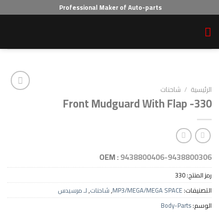
Professional Maker of Auto-parts
احنات
Front Mudguard With Fl
Add to wishlist
OEM :
9438800406-94
3
MP3/MEGA/MEGA SPAC
,
شاحنات
,
لـ مرسيدس
Body-P