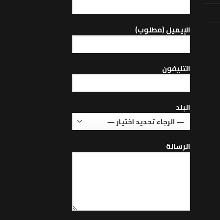
اﻹيميل (مطلوب)
التليفون
البلد
الرسالة