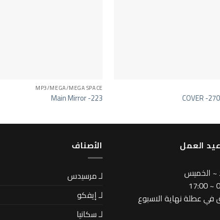
MP3/MEGA/MEGA SPACE
Main Mirror -223
COVER -27
يد العمل
اﻷصناف
 ~ الخميس
لـ مرسيدس
08
لـ إيفكو
في عطلة نهاية الاسبوع
لـ سكانيا