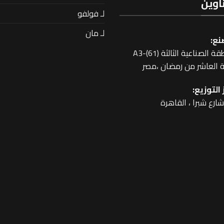
اوين
لـ فولفو
لـ مان
نع:
 الصناعية الثالثة A3-(61)
 العاشر من رمضان ،مصر
التوزيع: