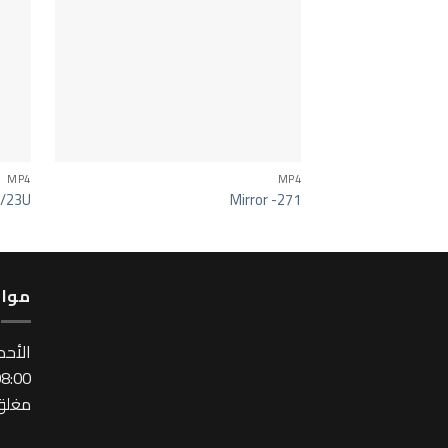
MP4
MP4
0/23U
Mirror -271
مواع
اﻷحد
:00 ~ 17:00
مغلق 