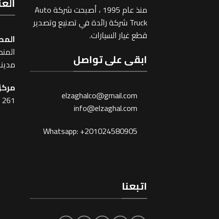
العن
منذ عام 1995 ، أصبحت شركة Auto
Truck شركة رائدة في تصنيع وتصدير
قطع غيار السيارات.
المص
المنطقة
ابقى على تواصل
مدينة
مركز 
elzaghalco@gmail.com
261 شارع شبرا ، القاهرة
info@elzaghal.com
Whatsapp: +201024580905
اتبعنا