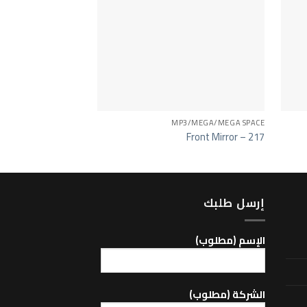
MP3/MEGA/MEGA SPACE
شاحنات
Reflector – 652
Front Mirror – 217
إرسل طلبك
اﻹسم (مطلوب)
الشركة (مطلوب)