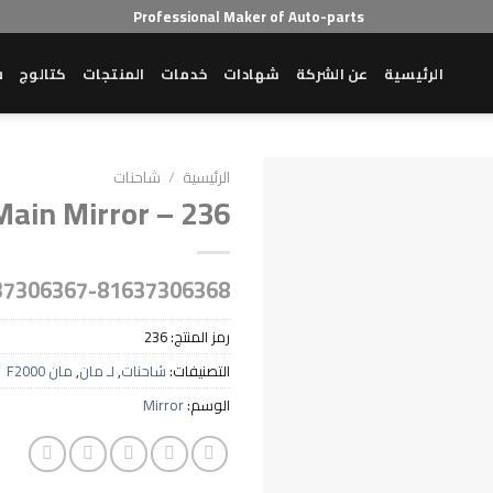
Professional Maker of Auto-parts
الرئيسية
عن الشركة
شهادات
خدمات
المنتجات
كتالوج
ش
الرئيسية
/
شاحنات
Main Mirror – 236
37306367-81637306368
رمز المنتج:
236
التصنيفات:
شاحنات
,
لـ مان
,
مان F2000
الوسم:
Mirror