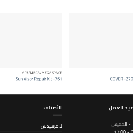
MP3/MEGA/MEGA SPACE
Sun Visor Repair Kit -761
COVER -27
يد العمل
اﻷصناف
 ~ الخميس
لـ مرسيدس
08