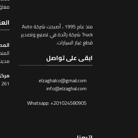
مغلق 
العن
منذ عام 1995 ، أصبحت شركة Auto
Truck شركة رائدة في تصنيع وتصدير
قطع غيار السيارات.
المص
المنطقة
ابقى على تواصل
مدينة
مركز 
elzaghalco@gmail.com
261 شارع شبرا ، القاهرة
info@elzaghal.com
Whatsapp: +201024580905
اتبعنا