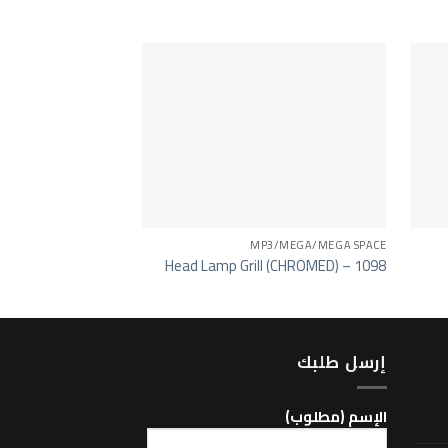
MP4
MP3/MEGA/MEGA SPACE
mirror -269
Head Lamp Grill (CHROMED) – 1098
إرسل طلبك
اﻹسم (مطلوب)