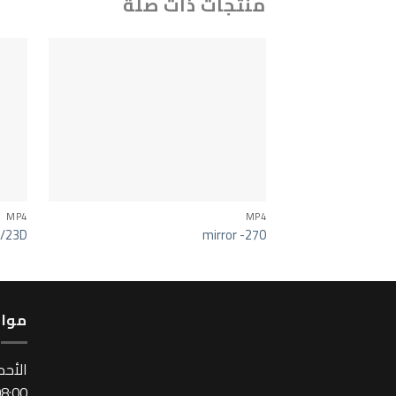
منتجات ذات صلة
MP4
MP4
0/23D
mirror -270
مواع
اﻷحد
:00 ~ 17:00