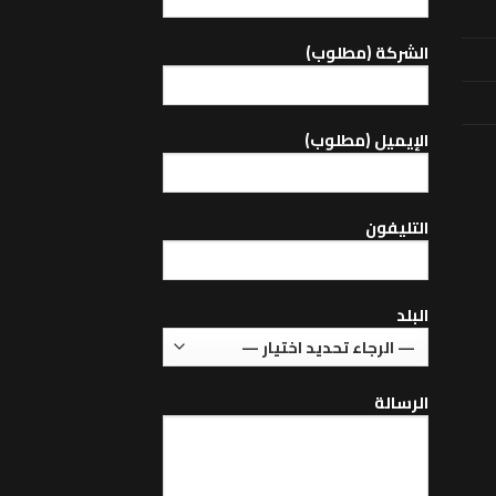
الشركة (مطلوب)
اﻹيميل (مطلوب)
التليفون
البلد
الرسالة