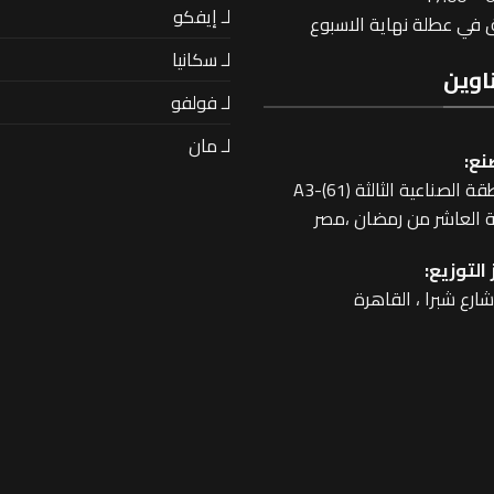
لـ إيفكو
في عطلة نهاية الاسبوع
لـ سكانيا
اوين
لـ فولفو
لـ مان
نع:
 الصناعية الثالثة A3-(61)
 العاشر من رمضان ،مصر
التوزيع: