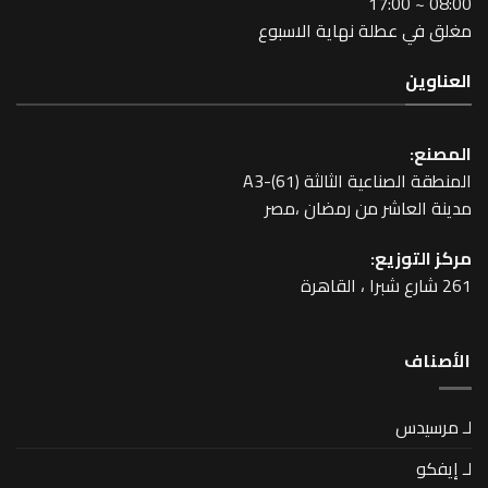
طلة نهاية الاسبوع
عية الثالثة A3-(61)
اشر من رمضان ،مصر
زيع: