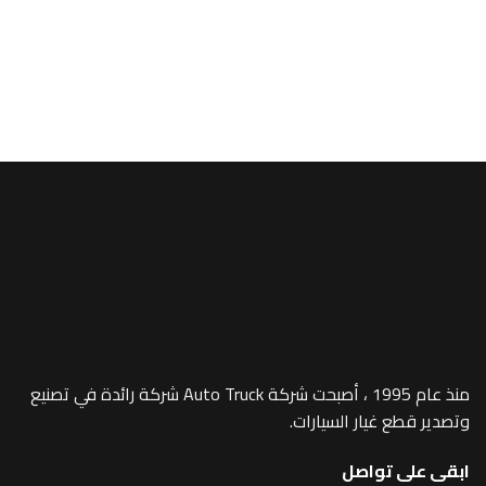
A/MEGA SPACE
e (Chrome) –
1019
منذ عام 1995 ، أصبحت شركة Auto Truck شركة رائدة في تصنيع
 غيار السيارات.
 تواصل