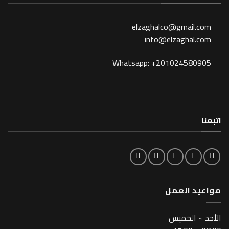
elzaghalco@gma
info@elzagh
Whatsapp: +201024
لعمل
خميس