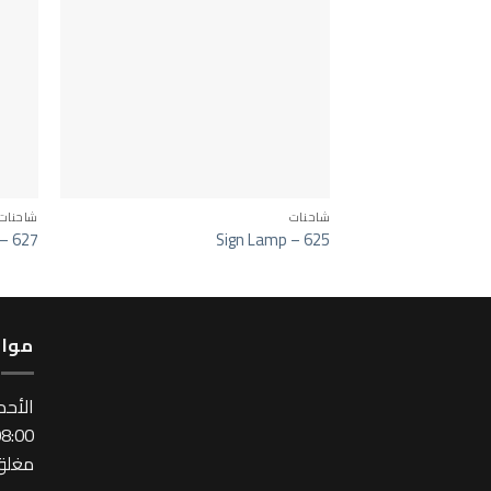
شاحنات
شاحنات
 – 627
Sign Lamp – 625
مواع
اﻷحد
:00 ~ 17:00
مغلق 