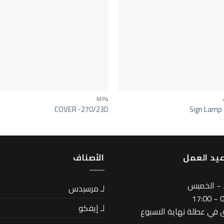
MP4
COVER -270/23D
Sign Lamp
يد العمل
اﻷصناف
 ~ الخميس
لـ مرسيدس
08
لـ إيفكو
في عطلة نهاية الاسبوع