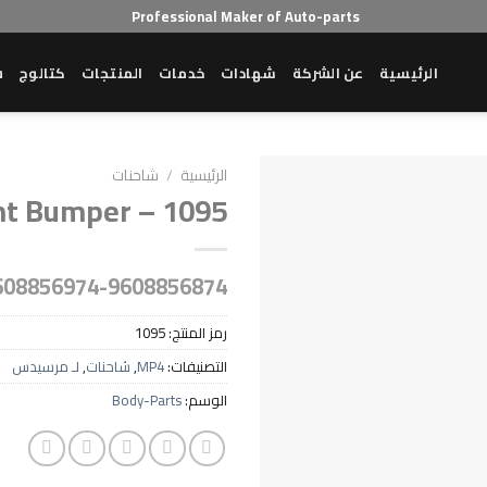
Professional Maker of Auto-parts
الرئيسية
عن الشركة
شهادات
خدمات
المنتجات
كتالوج
ش
الرئيسية
/
شاحنات
nt Bumper – 1095
08856974-9608856874
رمز المنتج:
1095
التصنيفات:
MP4
,
شاحنات
,
لـ مرسيدس
الوسم:
Body-Parts