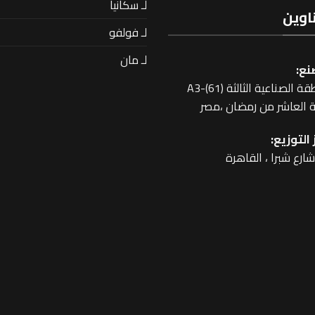
لـ سكانيا
اوين
لـ فولفو
لـ مان
نع:
 الصناعية الثالثة A3-(61)
 العاشر من رمضان ،مصر
التوزيع: