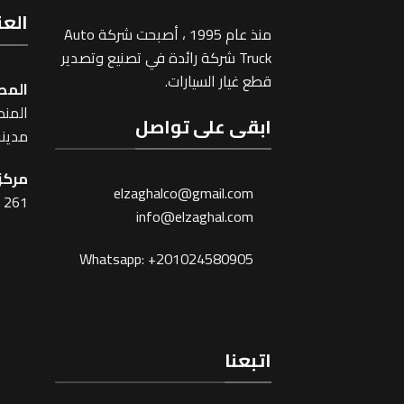
العن
منذ عام 1995 ، أصبحت شركة Auto
Truck شركة رائدة في تصنيع وتصدير
قطع غيار السيارات.
المص
المنطقة
ابقى على تواصل
مدينة
مركز 
elzaghalco@gmail.com
261 شارع شبرا ، القاهرة
info@elzaghal.com
Whatsapp: +201024580905
اتبعنا