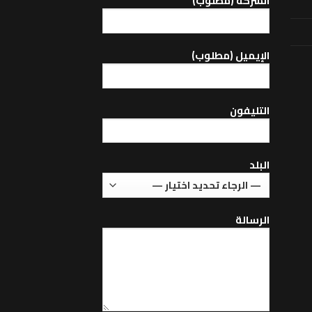
الشركة (مطلوب)
اﻹيميل (مطلوب)
التليفون
البلد
الرسالة