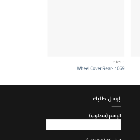
شاحنات
MP3/MEGA/MEGA SPACE
Main Mirror -223
Wheel Cover Rear- 1069
إرسل طلبك
اﻹسم (مطلوب)