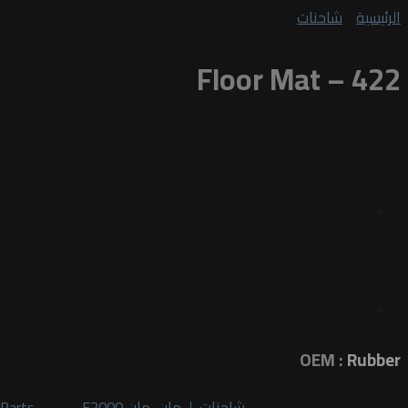
الرئيسية
/
شاحنات
Floor Mat – 422
OEM :
Rubber
رمز المنتج:
422
التصنيفات:
شاحنات
,
لـ مان
,
مان F2000
الوسم:
Parts