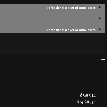
Skip
Professional Maker of Auto-parts
to
content
Professional Maker of Auto-parts
الرئيسية
عن الشركة