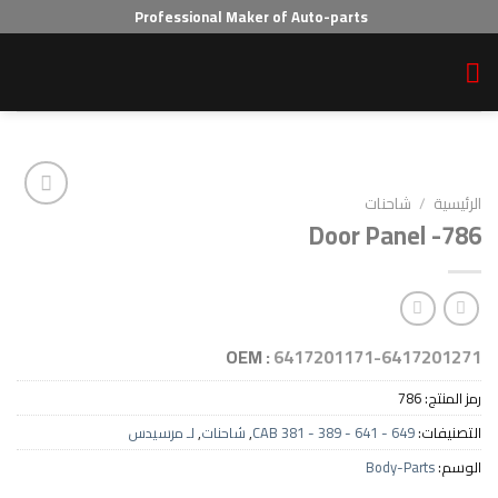
Professional Maker of Auto-parts
احنات
Door Pan
Add to wishlist
OEM :
6417201171-64
7
CAB 381 - 389 - 641 - 64
,
شاحنات
,
لـ مرسيدس
Body-P