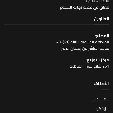
طلة نهاية الاسبوع
عية الثالثة A3-(61)
اشر من رمضان ،مصر
زيع: