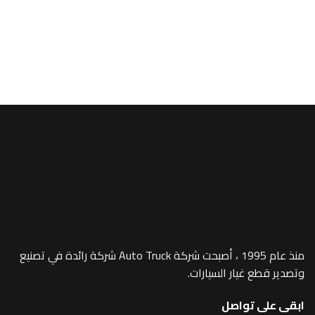
A/MEGA SPACE
e (Chrome) –
1019
منذ عام 1995 ، أصبحت شركة Auto Truck شركة رائدة في تصنيع
 غيار السيارات.
 تواصل