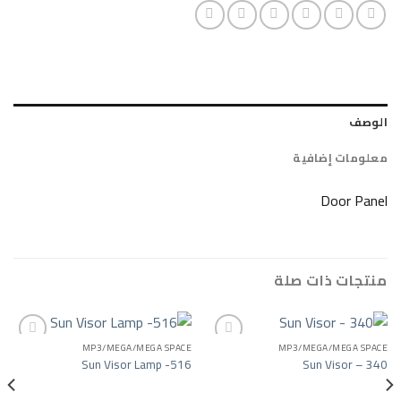
ضافية
D
ات صلة
MP3/MEGA/MEGA SPACE
MP3/MEGA/
Sun Visor Lamp -516
Sun 
Add to wishlist
Add to wishlist