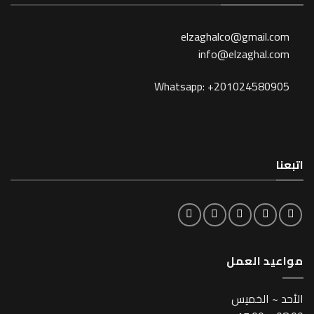
elzaghalco@gma
info@elzagh
Whatsapp: +201024
لعمل
خميس