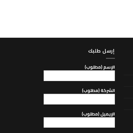
MP3/MEGA/MEGA SPACE
Dirt Diflector -701
إرسل طلبك
اﻹسم (مطلوب)
الشركة (مطلوب)
اﻹيميل (مطلوب)