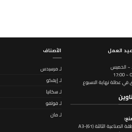
يد العمل
اﻷصناف
 ~ الخميس
لـ مرسيدس
08
لـ إيفكو
في عطلة نهاية الاسبوع
لـ سكانيا
اوين
لـ فولفو
لـ مان
نع:
 الصناعية الثالثة A3-(61)