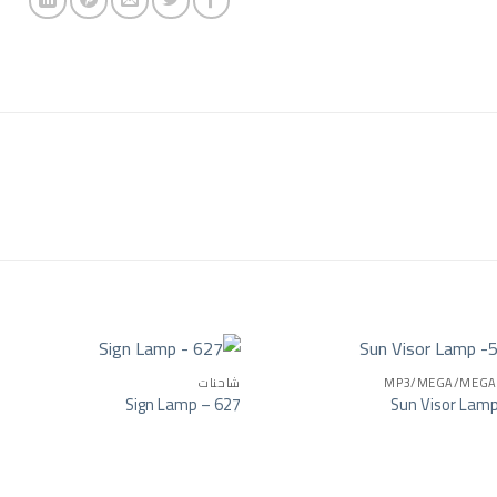
MP3/MEGA/MEGA 
شاحنات
Sign Lamp – 627
Sun Visor Lam
Add to wishlist
Add t