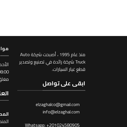
مواع
منذ عام 1995 ، أصبحت شركة Auto
Truck شركة رائدة في تصنيع وتصدير
اﻷحد
قطع غيار السيارات.
:00 ~ 17:00
مغلق 
ابقى على تواصل
العن
elzaghalco@gmail.com
info@elzaghal.com
المص
المنطقة
Whatsapp: +201024580905