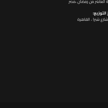
 العاشر من رمضان ،مصر
التوزيع: