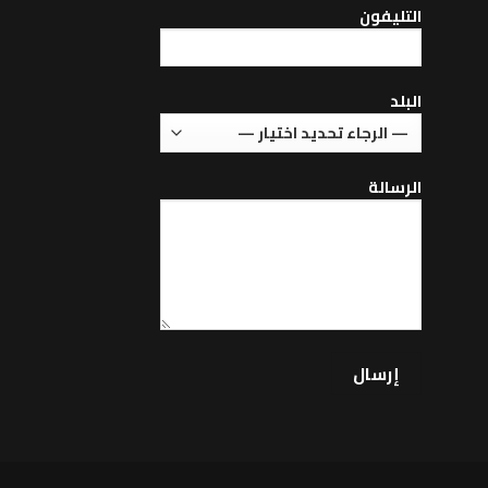
التليفون
البلد
الرسالة