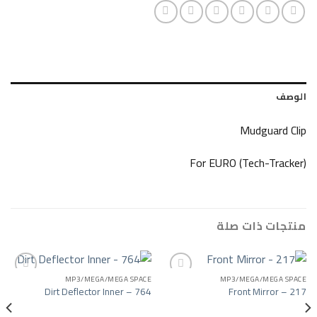
Mudg
For EURO (Tech
ات صلة
MP3/MEGA/MEGA SPACE
MP3/MEGA/
Dirt Deflector Inner – 764
Front M
Add to wishlist
Add to wishlist