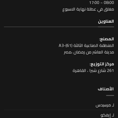
طلة نهاية الاسبوع
عية الثالثة A3-(61)
اشر من رمضان ،مصر
زيع: