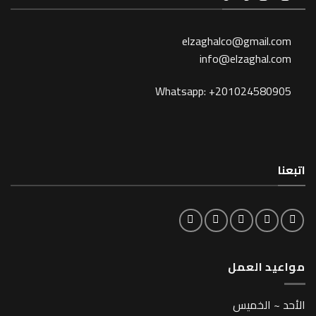
elzaghalco@gma
info@elzagh
Whatsapp: +201024
لعمل
خميس