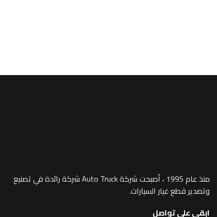
A/MEGA SPACE
pair Kit -321
منذ عام 1995 ، أصبحت شركة Auto Truck شركة رائدة في تصنيع
 غيار السيارات.
 تواصل