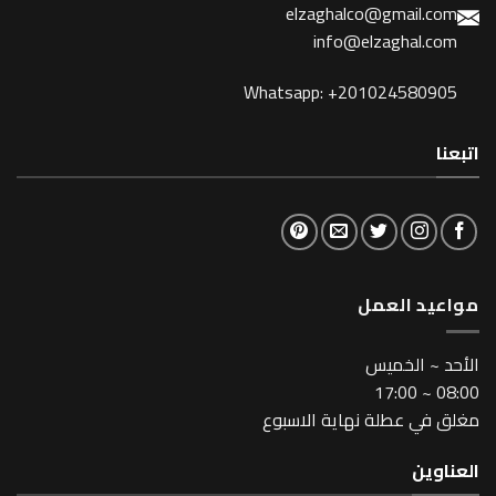
elzaghalco@gma
info@elzagh
Whatsapp: +201024
لعمل
خميس
طلة نهاية الاسبوع