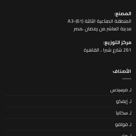
عية الثالثة A3-(61)
اشر من رمضان ،مصر
زيع: