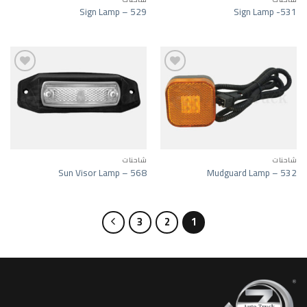
Sign Lamp – 529
Sign Lamp -531
ist
Add to wishlist
شاحنات
شاحنات
Sun Visor Lamp – 568
Mudguard Lamp – 532
3
2
1