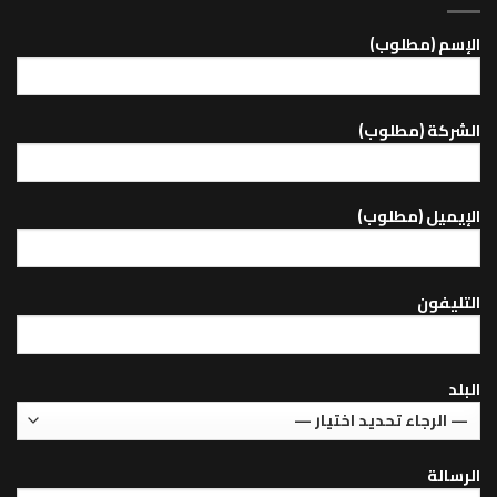
اﻹسم (مطلوب)
الشركة (مطلوب)
اﻹيميل (مطلوب)
التليفون
البلد
الرسالة