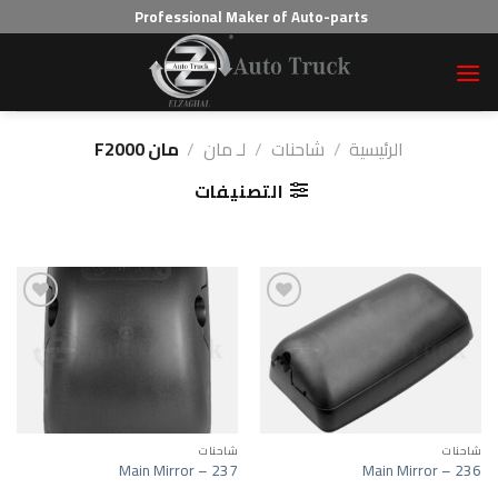
Ski
Professional Maker of Auto-parts
t
conten
الرئيسية
/
شاحنات
/
لـ مان
/
مان F2000
التصنيفات
ist
Add to wishlist
شاحنات
شاحنات
Main Mirror – 237
Main Mirror – 236