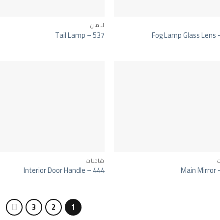
لـ مان
Tail Lamp – 537
Fog Lamp Glass Lens 
شاحنات
Interior Door Handle – 444
Main Mirror 
3
2
1