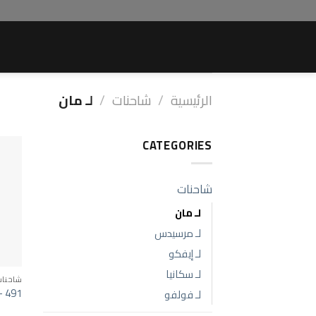
Ski
t
conten
الرئيسية
/
شاحنات
/
لـ مان
CATEGORIES
شاحنات
لـ مان
لـ مرسيدس
لـ إيفكو
لـ سكانيا
شاحنات
 – 491
لـ فولفو