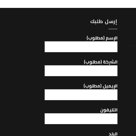
إرسل طلبك
اﻹسم (مطلوب)
الشركة (مطلوب)
اﻹيميل (مطلوب)
التليفون
البلد