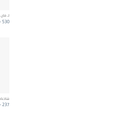
لـ مان
– 530
شاحنات
– 237