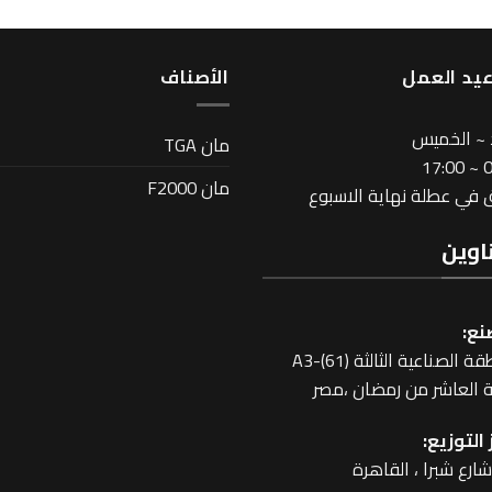
يد العمل
اﻷصناف
 ~ الخميس
مان TGA
08
مان F2000
في عطلة نهاية الاسبوع
اوين
نع:
 الصناعية الثالثة A3-(61)
 العاشر من رمضان ،مصر
التوزيع: