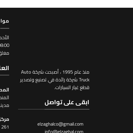
مواع
اﻷحد
:00 ~ 17:00
مغلق 
العن
منذ عام 1995 ، أصبحت شركة Auto
Truck شركة رائدة في تصنيع وتصدير
قطع غيار السيارات.
المص
المنطقة
ابقى على تواصل
مدينة
مركز 
elzaghalco@gmail.com
261 شارع شبرا ، القاهرة
info@elzaghal.com