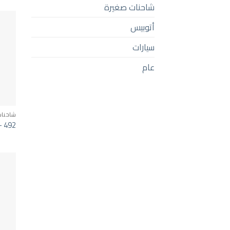
شاحنات صغيرة
أتوبيس
سيارات
عام
شاحنات
– 492