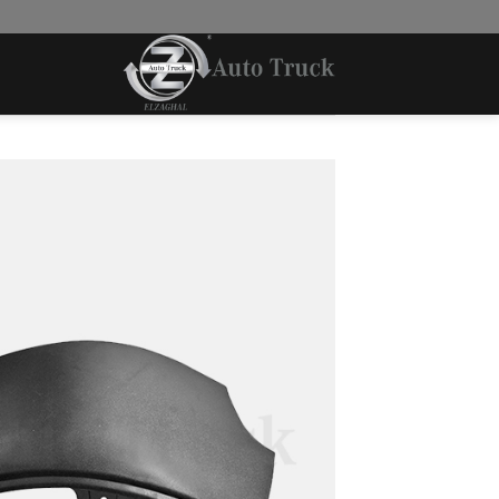
Ski
t
conten