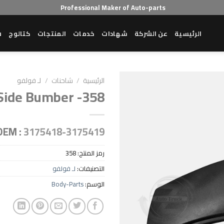
Professional Maker of Auto-parts
الرئيسية
عن الشركة
شهادات
خدمات
المنتجات
كتالوج
ش
الرئيسية
/
شاحنات
/
لـ فولفو
Side Bumber -358
Add to wishlist
OEM :
3175418-3175419
رمز المنتج:
358
التصنيفات:
لـ فولفو
الوسم:
Body-Parts