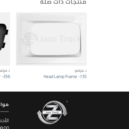
منتجات ذات صلة
o wishlist
لـ فولفو
لـ فولف
r -356
Head Lamp Frame -735
مواع
اﻷحد
:00 ~ 17:00