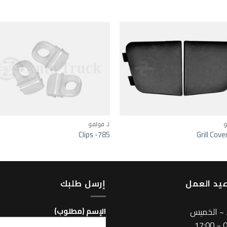
Add to wishlist
Add t
و
لـ فولفو
Clips -785
Grill Cove
يد العمل
إرسل طلبك
 ~ الخميس
اﻹسم (مطلوب)
08