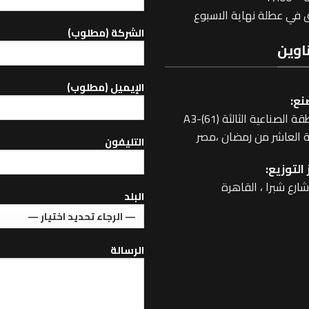
في عطلة نهاية الاسبوع
الشركة (مطلوب)
اوين
اﻹيميل (مطلوب)
نع:
 الصناعية الثالثة A3-(61)
 العاشر من رمضان ،مصر
التليفون
التوزيع:
البلد
الرسالة