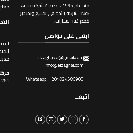
منذ عام 1995 ، أصبحت شركة Auto
مغلق 
Truck شركة رائدة في تصنيع وتصدير
العن
قطع غيار السيارات.
ابقى على تواصل
المص
المنطقة
elzaghalco@gmail.com
مدينة
info@elzaghal.com
مركز 
Whatsapp: +201024580905
261 شارع شبرا ، القاهرة
اتبعنا