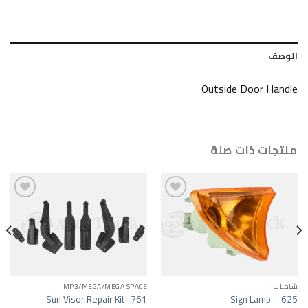
Outside Do
ات صلة
Add to wishlist
Add to wishlist
A/MEGA SPACE
MP3/MEGA/MEGA SPACE
or Lamp -516
Sun Visor Repair Kit -761
Sign 