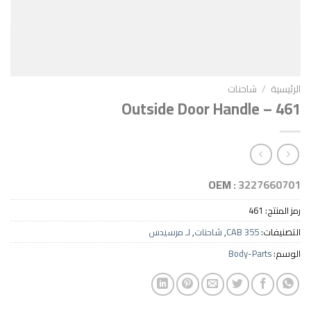
احنات
Outside Door Handl
OEM :
32
4
CAB 35
,
شاحنات
,
لـ مرسيدس
Body-P