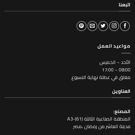
لعمل
خميس
طلة نهاية الاسبوع
عية الثالثة A3-(61)
اشر من رمضان ،مصر