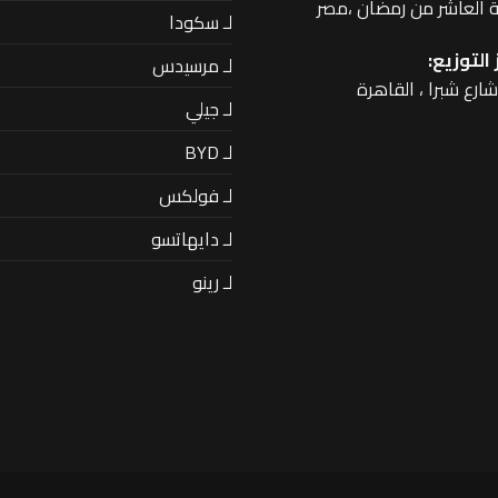
 العاشر من رمضان ،مصر
لـ سكودا
التوزيع:
لـ مرسيدس
لـ جيلي
لـ BYD
لـ فولكس
لـ دايهاتسو
لـ رينو