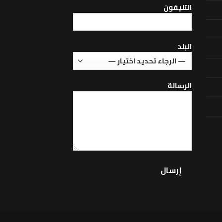
التليفون
البلد
الرسالة