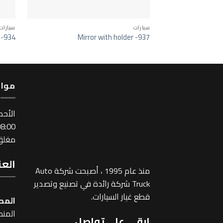
سيارات
سيارات
 -934
Mirror with holder -937
مواع
اﻷحد
:00 ~ 17:00
مغلق 
العن
منذ عام 1995 ، أصبحت شركة Auto
Truck شركة رائدة في تصنيع وتصدير
قطع غيار السيارات.
المص
المنطقة
ابقى على تواصل