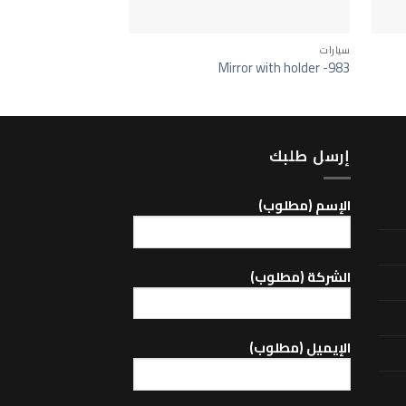
سيارات
سيارات
or with holder -949
Mirror with holder -983
إرسل طلبك
اﻹسم (مطلوب)
الشركة (مطلوب)
اﻹيميل (مطلوب)