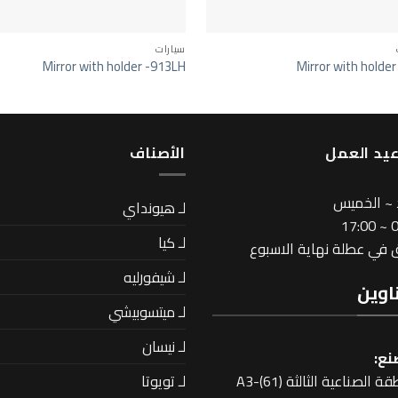
سيارات
Mirror with holder -913LH
Mirror with holder
يد العمل
اﻷصناف
 ~ الخميس
لـ هيونداي
08
لـ كيا
في عطلة نهاية الاسبوع
لـ شيفورليه
اوين
لـ ميتسوبيشي
لـ نيسان
نع:
لـ تويوتا
 الصناعية الثالثة A3-(61)