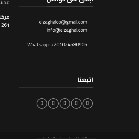
مدينة
مركز 
elzaghalco@gmail.com
261 شارع شبرا ، القاهرة
info@elzaghal.com
Whatsapp: +201024580905
اتبعنا
عن الشركة
المدونة
اتصل بنا