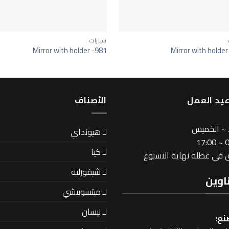
سيارات
Mirror with holder -981
Mirror with holder
يد العمل
اﻷصناف
 ~ الخميس
لـ هيونداي
08
لـ كيا
في عطلة نهاية الاسبوع
لـ شيفورليه
اوين
لـ ميتسوبيشي
لـ نيسان
نع: