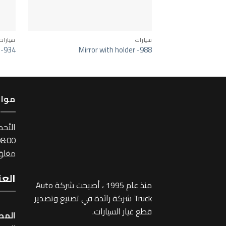
سيارات
سيارات
 -934
Mirror with holder -988
مواع
اﻷحد
:00 ~ 17:00
مغلق 
العن
منذ عام 1995 ، أصبحت شركة Auto
Truck شركة رائدة في تصنيع وتصدير
قطع غيار السيارات.
المص