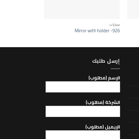
سيارات
سيارات
or with holder -923
Mirror with holder -926
إرسل طلبك
اﻹسم (مطلوب)
الشركة (مطلوب)
اﻹيميل (مطلوب)