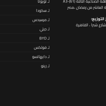
لـ تويوتا
 الصناعية الثالثة A3-(61)
 العاشر من رمضان ،مصر
لـ سكودا
التوزيع:
لـ مرسيدس
لـ جيلي
لـ BYD
لـ فولكس
لـ دايهاتسو
لـ رينو