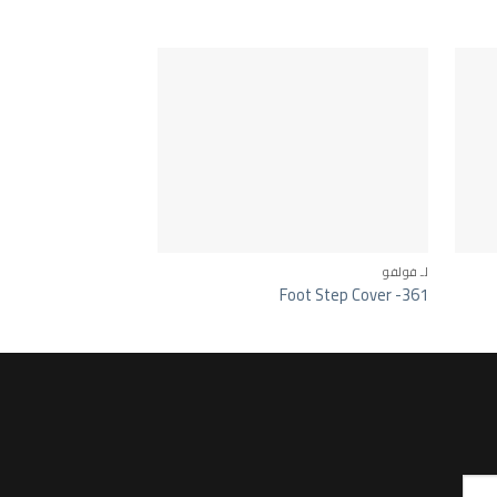
لـ فولفو
لـ فولفو
e Angle Mirror-252
Foot Step Cover -361