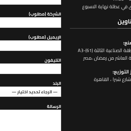
في عطلة نهاية الاسبوع
الشركة (مطلوب)
اوين
اﻹيميل (مطلوب)
نع:
 الصناعية الثالثة A3-(61)
 العاشر من رمضان ،مصر
التليفون
التوزيع:
البلد
الرسالة