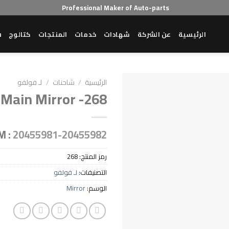
Professional Maker of Auto-parts
الرئيسية
عن الشركة
شهادات
خدمات
المنتجات
كتالوج
ش
الرئيسية
/
شاحنات
/
لـ فولفو
Main Mirror -268
M :
20455981-20455982
رمز المنتج:
268
التصنيفات:
لـ فولفو
الوسم:
Mirror