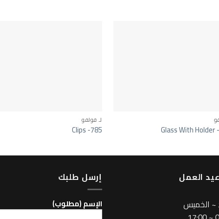
فو
لـ فولفو
Clips -785
Glass With Holder 
يد العمل
إرسل طلبك
 ~ الخميس
اﻹسم (مطلوب)
08