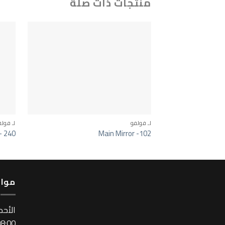
منتجات ذات صلة
لـ فولفو
لـ فول
– 240
Main Mirror -102
مواع
اﻷحد
:00 ~ 17:00