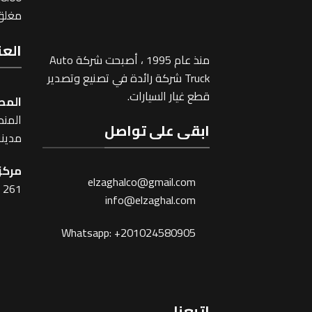
مغلق 
العن
منذ عام 1995 ، أصبحت شركة Auto
Truck شركة رائدة في تصنيع وتصدير
قطع غيار السيارات.
المص
المنطقة
ابقى على تواصل
مدينة
مركز 
elzaghalco@gmail.com
261 شارع شبرا ، القاهرة
info@elzaghal.com
Whatsapp: +201024580905
اتبعنا