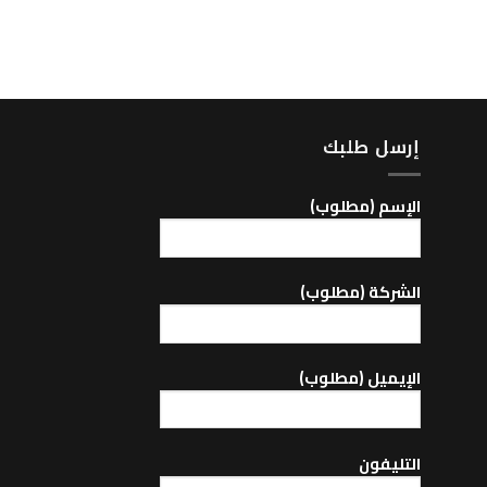
أتوبيس
Tail Lamp -586
إرسل طلبك
اﻹسم (مطلوب)
الشركة (مطلوب)
اﻹيميل (مطلوب)
التليفون