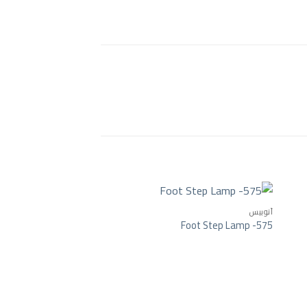
أتوبيس
Foot Step Lamp -575
Add to wishlist
Add to wishlist