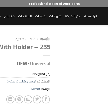
Professional Maker of Auto-parts
الرئيسية
عن الشركة
شهادات
خدمات
المنتجات
كتالوج
ش
الرئيسية
/
شاحنات صغيرة
With Holder – 255
Add to wishlist
OEM :
Universal
رمز المنتج:
255
التصنيفات:
أتوبيس
,
شاحنات صغيرة
الوسم:
Mirror