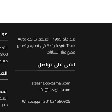
مواع
منذ عام 1995 ، أصبحت شركة Auto
Truck شركة رائدة في تصنيع وتصدير
اﻷحد
قطع غيار السيارات.
:00 ~ 17:00
مغلق 
ابقى على تواصل
العن
elzaghalco@gmail.com
info@elzaghal.com
المص
المنطقة
Whatsapp: +201024580905
مدينة