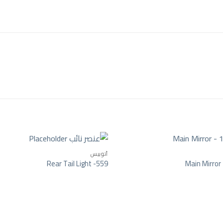
أتوبيس
Rear Tail Light -559
Main Mirror
Add to wishlist
Add t