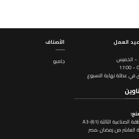
يد العمل
اﻷصناف
 ~ الخميس
جامبو
08
في عطلة نهاية الاسبوع
اوين
نع:
 الصناعية الثالثة A3-(61)
 العاشر من رمضان ،مصر