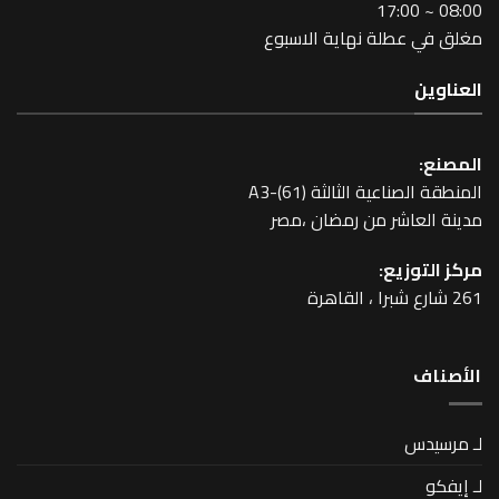
طلة نهاية الاسبوع
عية الثالثة A3-(61)
اشر من رمضان ،مصر
زيع: