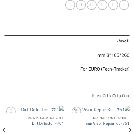
For EURO (Tech
ات صلة
MP3/MEGA/MEGA SPACE
MP3/MEGA/
Dirt Diflector -701
Sun Visor Repa
Add to wishlist
Add to wishlist