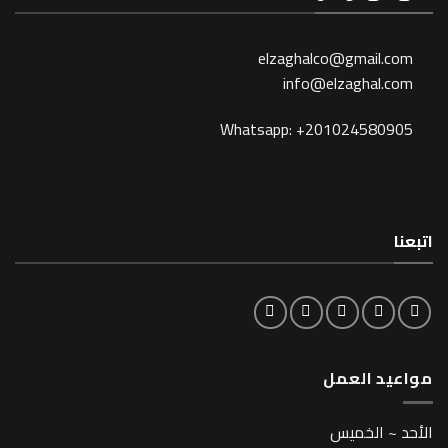
elzaghalco@gma
info@elzagh
Whatsapp: +201024
لعمل
خميس