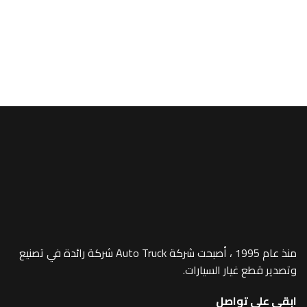
A/MEGA SPACE
r Inner – 764
منذ عام 1995 ، أصبحت شركة Auto Truck شركة رائدة في تصنيع
 غيار السيارات.
 تواصل