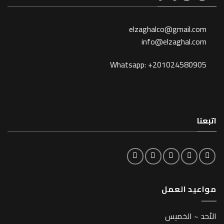
elzaghalco@gma
info@elzagh
Whatsapp: +201024
لعمل
خميس