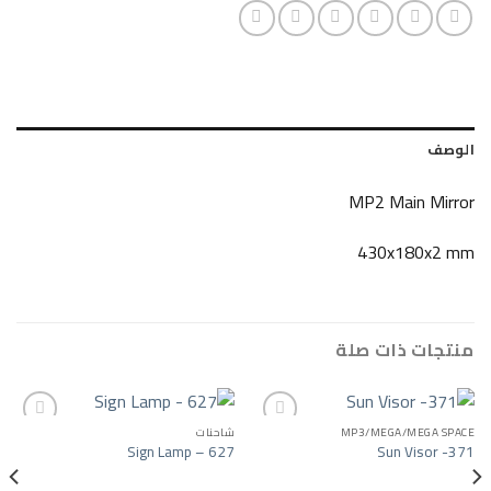
MP2 Ma
430x
ات صلة
MP3/MEGA/
شاحنات
Sign Lamp – 627
Sun
Add to wishlist
Add to wishlist