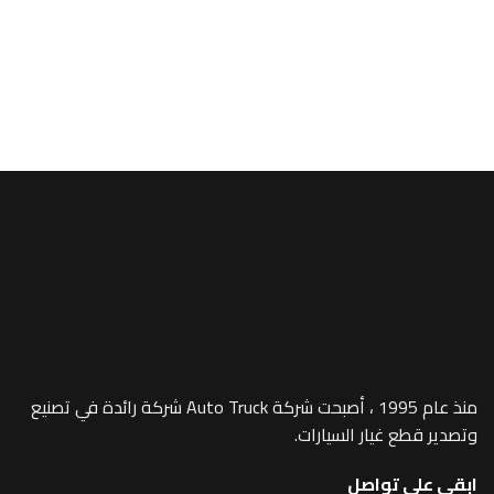
MP4
ER -270/23U
منذ عام 1995 ، أصبحت شركة Auto Truck شركة رائدة في تصنيع
 غيار السيارات.
 تواصل