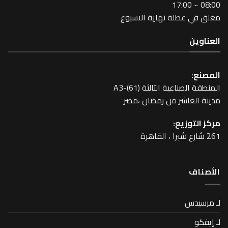
طلة نهاية الاسبوع
عية الثالثة A3-(61)
اشر من رمضان ،مصر
زيع: