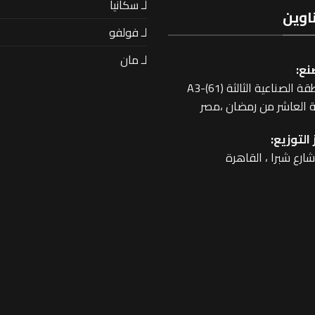
لـ سكانيا
اوين
لـ فولفو
لـ مان
نع:
 الصناعية الثالثة A3-(61)
 العاشر من رمضان ،مصر
التوزيع: