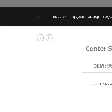
ركاء
وظائف
اتصل بنا
ENGLISH
Center S
OEM :
9
احنات
,
لـ مرسيدس