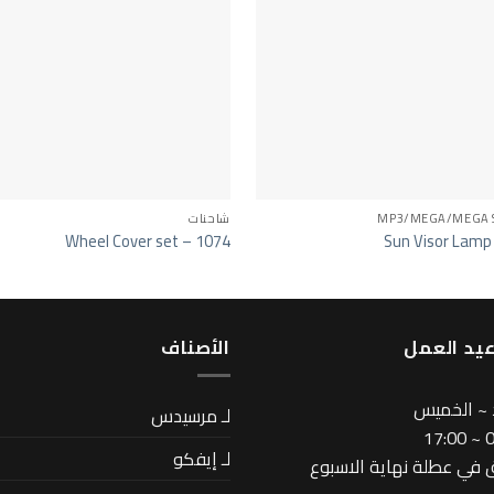
MP3/MEGA/MEGA 
شاحنات
Wheel Cover set – 1074
Sun Visor Lamp
يد العمل
اﻷصناف
 ~ الخميس
لـ مرسيدس
08
لـ إيفكو
في عطلة نهاية الاسبوع