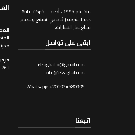
العن
منذ عام 1995 ، أصبحت شركة Auto
Truck شركة رائدة في تصنيع وتصدير
قطع غيار السيارات.
المص
المنطقة
ابقى على تواصل
مدينة
مركز 
elzaghalco@gmail.com
261 شارع شبرا ، القاهرة
info@elzaghal.com
Whatsapp: +201024580905
اتبعنا