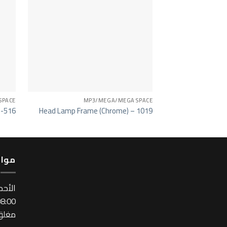
SPACE
MP3/MEGA/MEGA SPACE
 -516
Head Lamp Frame (Chrome) – 1019
مواع
اﻷحد
:00 ~ 17:00
مغلق 