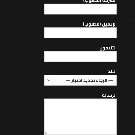
الشركة (مطلوب)
اﻹيميل (مطلوب)
التليفون
البلد
الرسالة