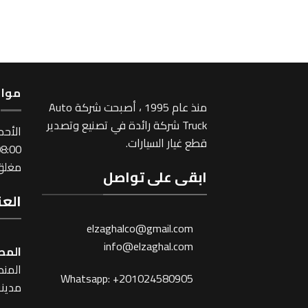
مواع
منذ عام 1995 ، أصبحت شركة Auto
Truck شركة رائدة في تصنيع وتصدير
اﻷحد
قطع غيار السيارات.
:00 ~ 17:00
مغلق 
ابقى على تواصل
العن
elzaghalco@gmail.com
info@elzaghal.com
المص
المنطقة
Whatsapp: +201024580905
مدينة