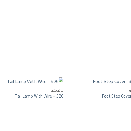
و
لـ فولفو
Tail Lamp With Wire – 526
Foot Step Cove
Add to wishlist
Add t