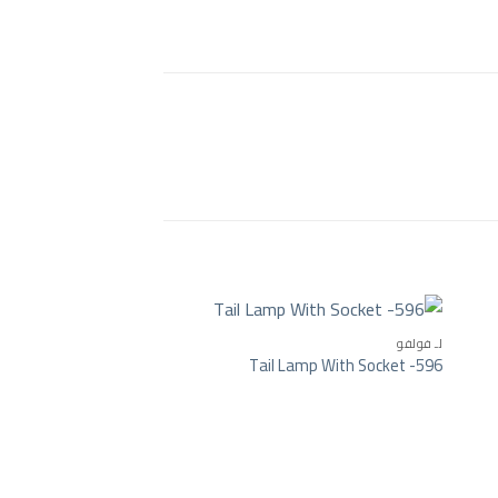
لـ فولفو
Tail Lamp With Socket -596
Add to wishlist
Add to wishlist