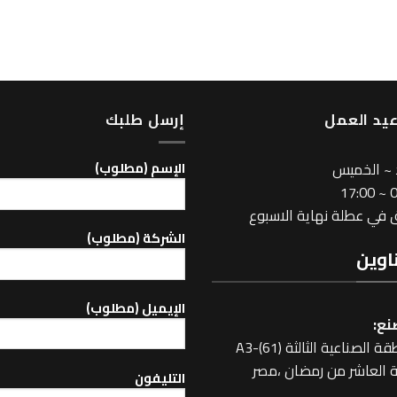
يد العمل
إرسل طلبك
 ~ الخميس
اﻹسم (مطلوب)
08
في عطلة نهاية الاسبوع
الشركة (مطلوب)
اوين
اﻹيميل (مطلوب)
نع:
 الصناعية الثالثة A3-(61)
 العاشر من رمضان ،مصر
التليفون