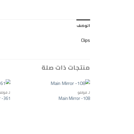
الوصف
Clips
منتجات ذات صلة
لـ فولفو
لـ فولف
r -361
Main Mirror -108
o wishlist