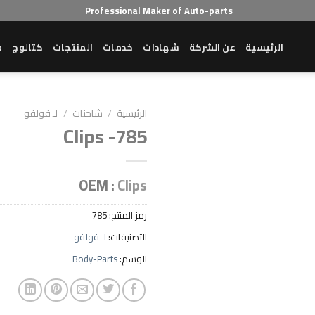
Professional Maker of Auto-parts
الرئيسية
عن الشركة
شهادات
خدمات
المنتجات
كتالوج
ش
الرئيسية
/
شاحنات
/
لـ فولفو
Clips -785
Add to wishlist
OEM :
Clips
رمز المنتج:
785
التصنيفات:
لـ فولفو
الوسم:
Body-Parts