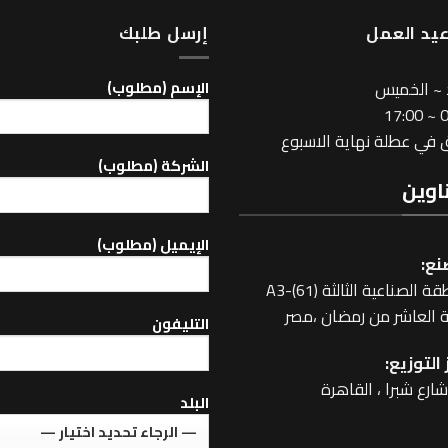
يد العمل
إرسل طلبك
 ~ الخميس
اﻹسم (مطلوب)
08
في عطلة نهاية الاسبوع
الشركة (مطلوب)
اوين
اﻹيميل (مطلوب)
نع:
 الصناعية الثالثة A3-(61)
 العاشر من رمضان ،مصر
التليفون
التوزيع:
البلد