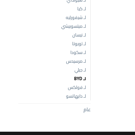
لـ كيا
لـ شيفورليه
لـ ميتسوبيشي
لـ نيسان
لـ تويوتا
لـ سكودا
لـ مرسيدس
لـ جيلي
لـ BYD
لـ فولكس
لـ دايهاتسو
عام