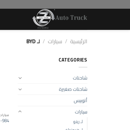
Ski
t
conten
الرئيسية
/
سيارات
/
لـ BYD
CATEGORIES
شاحنات
شاحنات صغيرة
أتوبيس
سيارات
سيارات
 -984
لـ رينو
لـ هيونداي