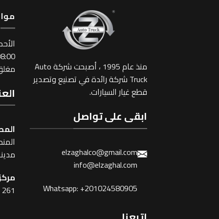
مواع
اﻷحد
:00 ~ 17:00
منذ عام 1995 ، أصبحت شركة Auto
مغلق 
Truck شركة رائدة في تصنيع وتصدير
العن
قطع غيار السيارات.
ابقى على تواصل
المص
المنطقة
elzaghalco@gmail.com
مدينة
info@elzaghal.com
مركز 
Whatsapp: +201024580905
261 شارع شبرا ، القاهرة
اتبعنا