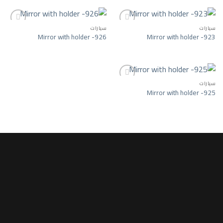
سيارات
سيارات
Mirror with holder -926
Mirror with holder -923
ist
Add to wishlist
سيارات
Mirror with holder -925
Add to wishlist