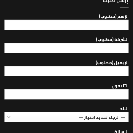
إرسل طلبك
اﻹسم (مطلوب)
الشركة (مطلوب)
اﻹيميل (مطلوب)
التليفون
البلد
الرسالة